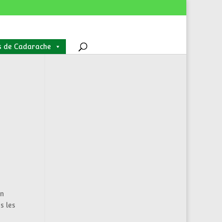
s de Cadarache
on
s les