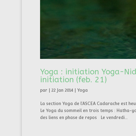
Yoga : initiation Yoga-Ni
initiation (feb. 21)
par
|
22 Jan 2014
|
Yoga
La section Yoga de l’ASCEA Cadarache est heur
Le Yoga du sommeil en trois temps : Hatha-yog
des liens en phase de repos Le vendredi...