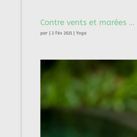
Contre vents et marées …
par
|
2 Fév 2021
|
Yoga