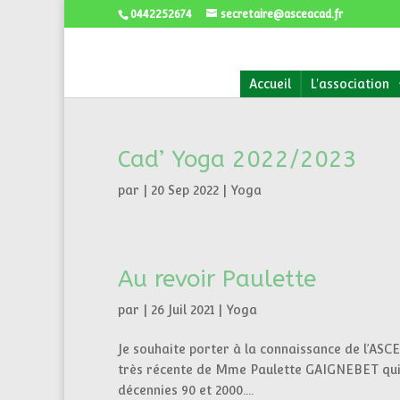
0442252674
secretaire@asceacad.fr
Accueil
L'association
Cad’ Yoga 2022/2023
par
|
20 Sep 2022
|
Yoga
Au revoir Paulette
par
|
26 Juil 2021
|
Yoga
Je souhaite porter à la connaissance de l’ASCEA
très récente de Mme Paulette GAIGNEBET qui f
décennies 90 et 2000....