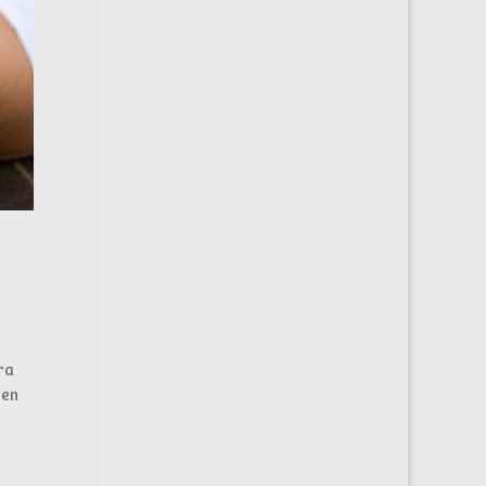
ra
ien