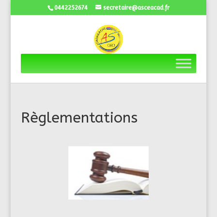
0442252674
secretaire@asceacad.fr
Règlementations