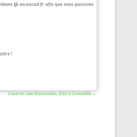
e 60ans @ asceacad.fr afin que nous puissions
ître !
L’aviron aux Atomiades 2022 à Grenoble
→