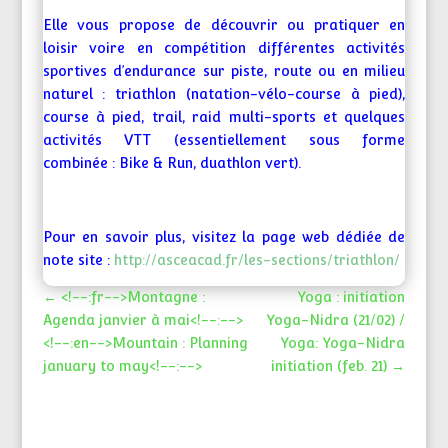
Elle vous propose de découvrir ou pratiquer en
loisir voire en compétition différentes activités
sportives d’endurance sur piste, route ou en milieu
naturel : triathlon (natation-vélo-course à pied),
course à pied, trail, raid multi-sports et quelques
activités VTT (essentiellement sous forme
combinée : Bike & Run, duathlon vert).
Pour en savoir plus, visitez la page web dédiée de
note site :
http://asceacad.fr/les-sections/triathlon/
←
<!--:fr-->Montagne :
Yoga : initiation
Agenda janvier à mai<!--:-->
Yoga-Nidra (21/02) /
<!--:en-->Mountain : Planning
Yoga: Yoga-Nidra
january to may<!--:-->
initiation (feb. 21)
→