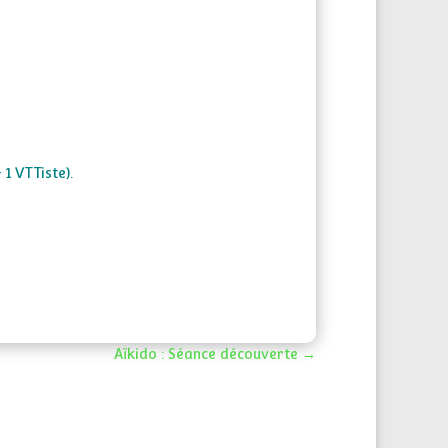
1 VTTiste).
Aïkido : Séance découverte
→