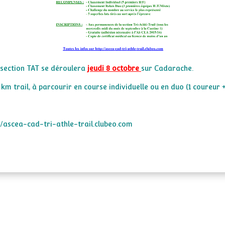
a section TAT se déroulera
jeudi 8 octobre
sur Cadarache.
km trail, à parcourir en course individuelle ou en duo (1 coureur + 
//ascea-cad-tri-athle-trail.clubeo.com