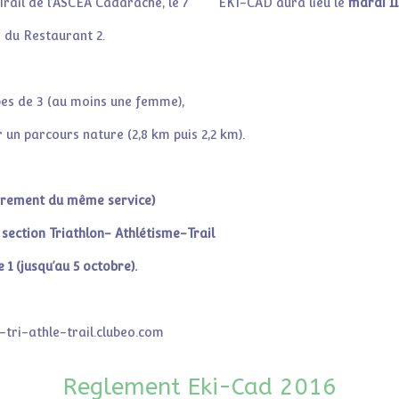
rail de l’ASCEA Cadarache, le 7
EKI-CAD aura lieu le
mardi 11
g du Restaurant 2.
ipes de 3 (au moins une femme),
 un parcours nature (2,8 km puis 2,2 km).
oirement du même service)
section Triathlon- Athlétisme-Trail
 1 (jusqu’au 5 octobre).
-tri-athle-trail.clubeo.com
Reglement Eki-Cad 2016