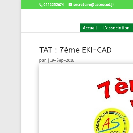
0442252674
secretaire@asceacad.fr
Accueil
L'association
TAT : 7ème EKI-CAD
par
|
19-Sep-2016