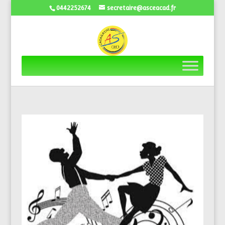
0442252674
secretaire@asceacad.fr