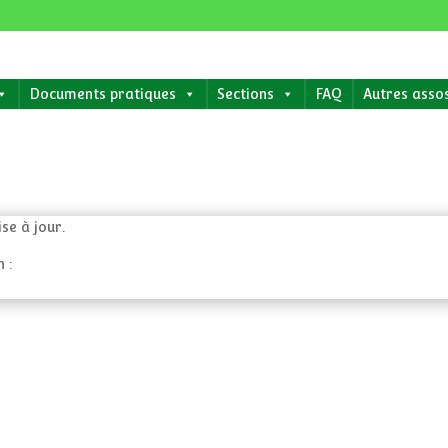
Documents pratiques
Sections
FAQ
Autres asso
se à jour.
 :