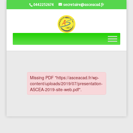
0442252674
secretaire@asceacad.fr