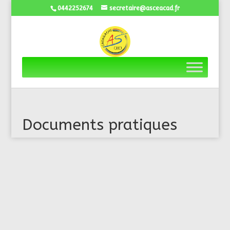
0442252674
secretaire@asceacad.fr
Documents pratiques